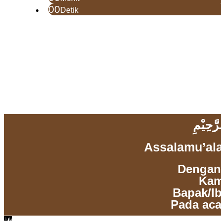
00
Detik
َّحِيْمِ
Assalamu’al
Dengan
Kam
Bapak/Ib
Pada aca