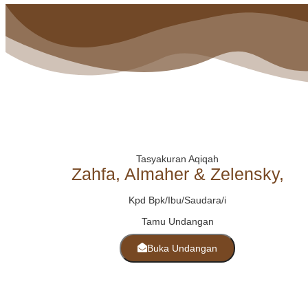
Tasyakuran Aqiqah
Zahfa, Almaher & Zelensky,
Kpd Bpk/Ibu/Saudara/i
Tamu Undangan
Buka Undangan