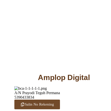
Amplop Digital
A/N Prayodi Teguh Permana
5390433834
Salin No Rekening