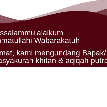
ssalammu’alaikum
matullahi Wabarakatuh
mat, kami mengundang Bapak/I
asyakuran khitan & aqiqah putr