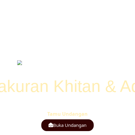
Undangan
akuran Khitan & A
Kepada Bapak/Ibu/Saudara/i
Tamu Undangan
Buka Undangan