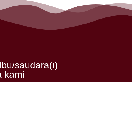
bu/saudara(i)
a kami