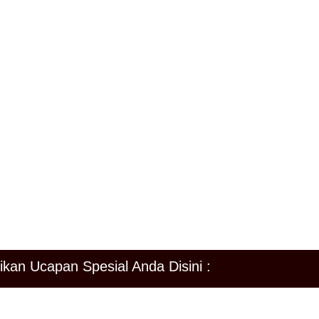
 Bapak/Ibu/Saudara/I berkenan hadir Untuk memberikan doa restu ke
 Bapak/Ibu/Saudara/I kami ucapkan terima kasih
salamu’alaikum Warahmatullahi Wabarakatuh
Kami yang berbahagia:
Bapak Ridwan Permana & Ibu Ndah/Aidah
ikan Ucapan Spesial Anda Disini :