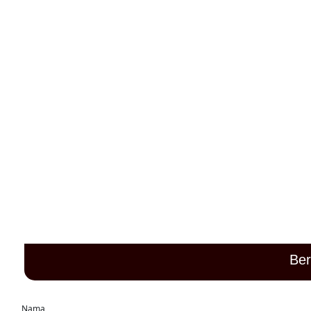
Merupakan suatu kehormatan dan kebahagiaan bagi kami apabila
restu
Was
Ber
Nama