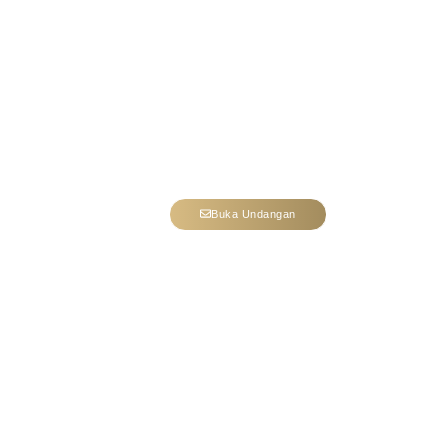
The Wedding of
RACHEL & AMIN
Kepada Yth.
Nama Tamu
Buka Undangan