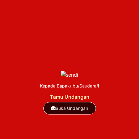
Minggu, 29 Maret 2026
Pukul 09.000
Bertempat di
Kp. Pamecelan RT 02 RW 05
Desa Sukajaya Kbb,
Kontrakan Ma Cacah
Kepada Bapak/Ibu/Saudara/i
Tamu Undangan
Buka Undangan