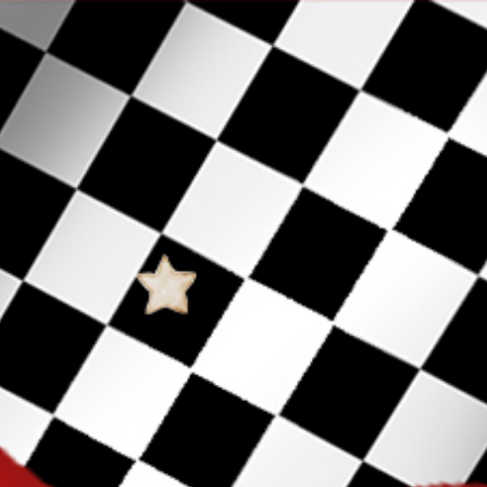
00
00
00
00
Hari
Jam
Menit
Detik