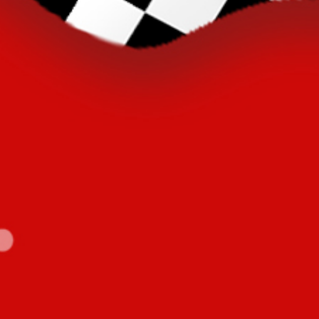
DOA KHITAN
"Ya Allah, maka sucikanlah dia dari dosa-dosa.
Tambahlah umurnya. Jagalah tubuhnya dari penyakit.
Dan tambahlah kekayaan padanya dan jauhkan dari
kefakiran. Maka sesungguhnya Engkau Maha
Mengetahui sementara kami tidak mengetahui".
Assalammu’alaikum
Warahmatullahi Wabarakatuh