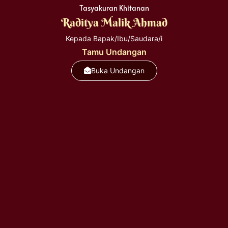
Tasyakuran Khitanan
Raditya Malik Ahmad
Minggu, 5 April 2026
Kepada Bapak/Ibu/Saudara/i
Pukul 10.00 - Selesai
Tamu Undangan
Bertempat di
Buka Undangan
Jl. Taman Praloyo, Desa Kutoarjo,
Kec. Gedong Tataan, Kab. Pesawaran,
Lampung