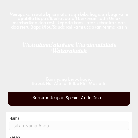
Merupakan suatu kehormatan dan kebahagiaan bagi kami
apabila Bapak/Ibu/Saudara/I berkenan hadir Untuk
memberikan doa restu kepada kami . atas kehadiran dan
doa restu Bapak/Ibu/Saudara/I kami ucapkan terima kasih
Wassalamu’alaikum Warahmatullahi
Wabarakatuh
Kami yang berbahagia:
Bapak Nur Afandi & Ibu Rini Masrurin
Berikan Ucapan Spesial Anda Disini :
Nama
Pesan