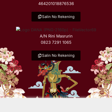
464201018876536
Salin No Rekening
A/N Rini Masrurin
0823 7291 1065
Salin No Rekening