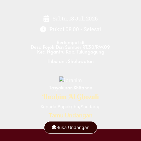
Sabtu, 18 Juli 2026
Pukul 08.00 - Selesai
Bertempat di
Desa Pojok Dsn Sumber RT.30/RW.09
Kec. Ngantru Kab. Tulungagung
Hiburan : Sholawatan
Tasyakuran Khitanan
Ibrahim Al Ghozali
Kepada Bapak/Ibu/Saudara/i
Tamu Undangan
Buka Undangan