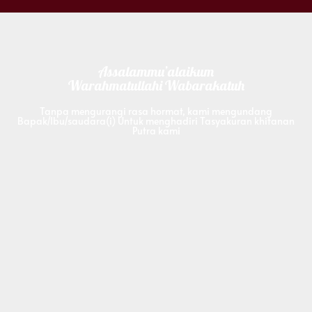
Assalammu’alaikum
Warahmatullahi Wabarakatuh
Tanpa mengurangi rasa hormat, kami mengundang
Bapak/Ibu/saudara(i) Untuk menghadiri Tasyakuran khitanan
Putra kami