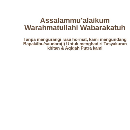
Assalammu’alaikum
Warahmatullahi Wabarakatuh
Tanpa mengurangi rasa hormat, kami mengundang
Bapak/Ibu/saudara(i) Untuk menghadiri Tasyakuran
khitan & Aqiqah Putra kami