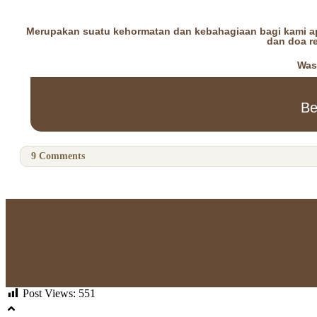
Merupakan suatu kehormatan dan kebahagiaan bagi kami apa
dan doa r
Was
Be
9
Comments
Post Views:
551