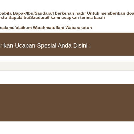
bila Bapak/Ibu/Saudara/I berkenan hadir Untuk memberikan doa 
estu Bapak/Ibu/Saudara/I kami ucapkan terima kasih
salamu’alaikum Warahmatullahi Wabarakatuh
rikan Ucapan Spesial Anda Disini :