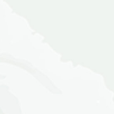
hadir di acara walimatul khitan putra kami
Wassalamu'alaikum Warahmatullahi
Wabarakatuh
Berikan Ucapan Spesial Anda Disini :
4
Comments