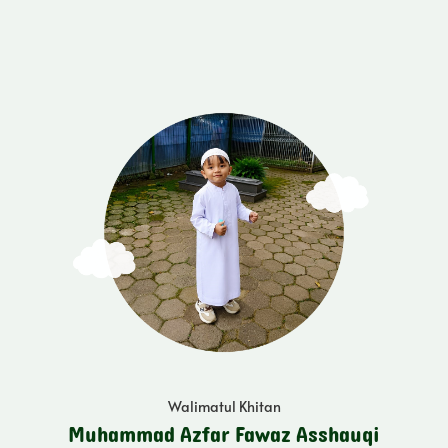
Insya Allah
Dilaksanakan Pada
Minggu, 5 Juli 2026
Pukul 08.00 - Selesai
Rumah
(Mesjid Miftahul Ulum Al-Walad)
Jl.Melong Tengah RT 03 RW 04
Kelurahan Melong Kecamatan Cimahi Selatan
View location
Walimatul Khitan
Muhammad Azfar Fawaz Asshauqi