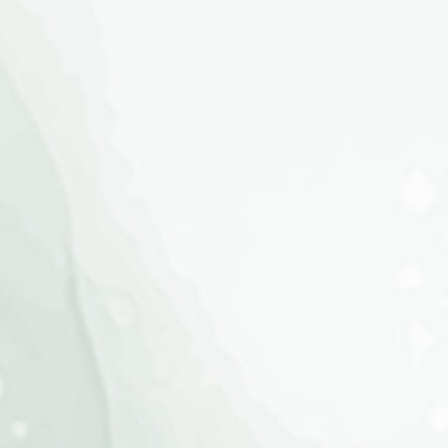
yuliana
Hadir
1 bulan, 1 minggu lalu
MasyaAlloh barokalloh dde azfar❤️ moga sllu
disehatkan sllu, makin Sholeh, pinter pkonya mh
do’a terbaik menyertaimu de. Aamiin aamiin
Yaarobbal Alamiin🤲🏻💞
mamah azka
Hadir
1 bulan, 1 minggu lalu
Barokallah de azfar sayang…tambah Sholeh, pinter
ya. Do’a terbaik dari mah Azka. 🥰
teh ziizah
Hadir
1 bulan, 1 minggu lalu
Baarakallaah Azfar sholeh penyejuk hati ayah
bunda nyaa💞