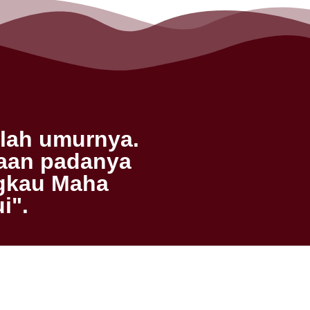
hlah umurnya.
yaan padanya
ngkau Maha
i".