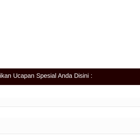
 Bapak/Ibu/Saudara/I berkenan hadir Untuk memberikan doa restu ke
 Bapak/Ibu/Saudara/I kami ucapkan terima kasih
salamu’alaikum Warahmatullahi Wabarakatuh
ikan Ucapan Spesial Anda Disini :