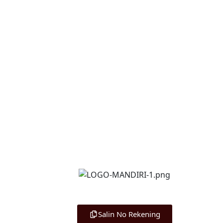
A/N Sri Ratna Wulan
1770016986314
Salin No Rekening