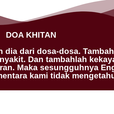
DOA KHITAN
ah dia dari dosa-dosa. Tamba
enyakit. Dan tambahlah keka
kiran. Maka sesungguhnya E
entara kami tidak mengetahu