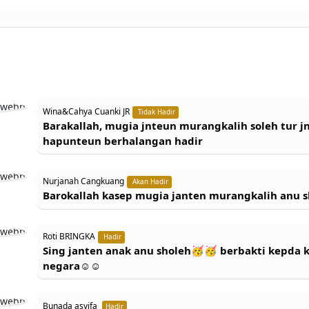
Wina&Cahya Cuanki JR
Tidak Hadir
Barakallah, mugia jnteun murangkalih soleh tur j
hapunteun berhalangan hadir
Nurjanah Cangkuang
Akan Hadir
Barokallah kasep mugia janten murangkalih anu s
Roti BRINGKA
Hadir
Sing janten anak anu sholeh🥳🥳 berbakti kepda 
negara☺☺
Bunada asyifa
Hadir