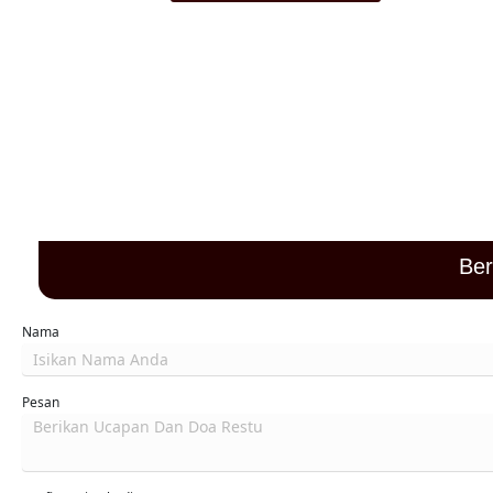
Merupakan suatu kehormatan dan kebahagiaan bagi kami apabila
restu
Was
Ber
Nama
Pesan