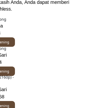
kasih Anda, Anda dapat memberi
hless.
na
3
ening
ari
4
ening
ari
68
ening