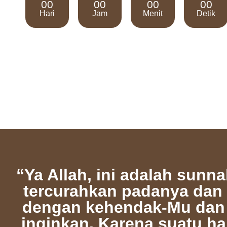
00
00
00
00
Hari
Jam
Menit
Detik
“Ya Allah, ini adalah sun
tercurahkan padanya dan 
dengan kehendak-Mu dan 
inginkan. Karena suatu h