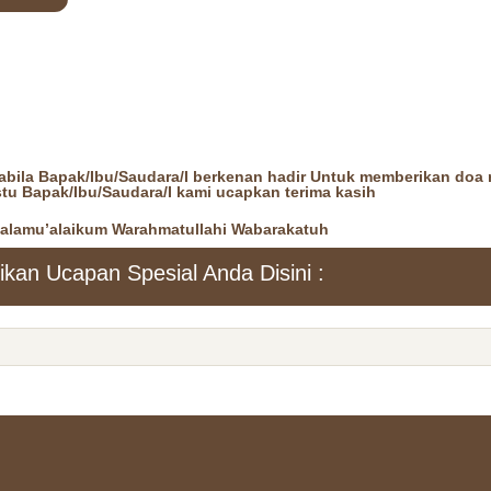
ila Bapak/Ibu/Saudara/I berkenan hadir Untuk memberikan doa r
tu Bapak/Ibu/Saudara/I kami ucapkan terima kasih
alamu’alaikum Warahmatullahi Wabarakatuh
ikan Ucapan Spesial Anda Disini :