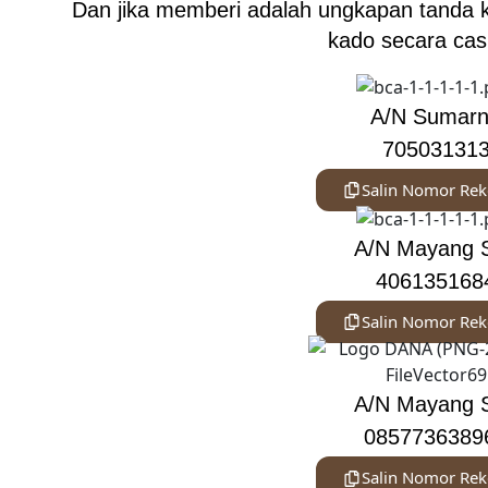
Dan jika memberi adalah ungkapan tanda 
kado secara cas
A/N Sumar
70503131
Salin Nomor Rek
A/N Mayang S
406135168
Salin Nomor Rek
A/N Mayang S
0857736389
Salin Nomor Rek