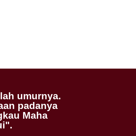
hlah umurnya.
yaan padanya
ngkau Maha
i".