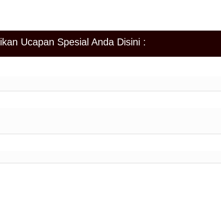
 Bapak/Ibu/Saudara/I kami ucapkan terima kasih
salamu’alaikum Warahmatullahi Wabarakatuh
ikan Ucapan Spesial Anda Disini :