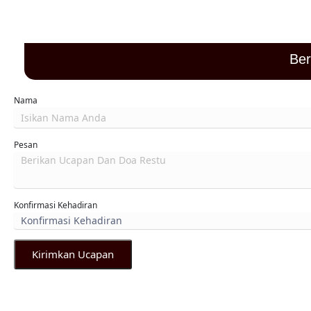
restu
Was
Ber
Nama
Pesan
Konfirmasi Kehadiran
Kirimkan Ucapan