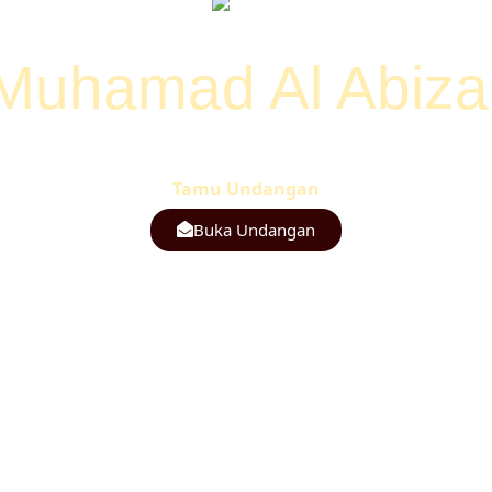
Tasyakuran Khitanan
Muhamad Al Abiza
Kepada Bapak/Ibu/Saudara/i
Tamu Undangan
Buka Undangan