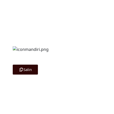
Amplop Digital
A/N Nia Kurniasih
1310085225631
Salin
Merupakan suatu kehormatan dan kebahagiaan bagi kami apabila