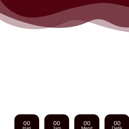
00
00
00
00
Hari
Jam
Menit
Detik