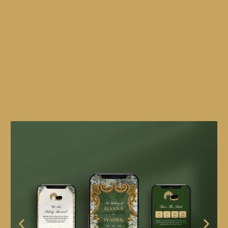
PILIH DESAIN UNDANGANMU
HERITAGE ADAT
Buat Undangan Pernikahan Anda Tampil Cantik
Dan Elegean
Dengan 5 Pilihan Desain Cantik Yang Kami Buat
Khusus Untuk Anda.
Kode : Adat 1 -5 (Desktop+Mobile)