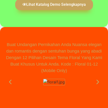
Lihat Katalog Demo Selengkapnya
Buat Undangan Pernikahan Anda Nuansa elegan
dan romantis dengan sentuhan bunga yang abadi
Dengan 12 Pilihan Desain Tema Floral Yang Kami
Buat Khusus Untuk Anda. Kode : Floral 01-12
(Mobile Only)