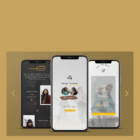
Buat Undangan Pernikahan Anda Tampil Cantik
Dan Elegean
Dengan 5 Pilihan Desain Cantik Yang Kami Buat
Khusus Untuk Anda.
Kode : Roman 1 -5 (Desktop+Mobile)