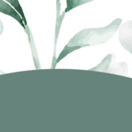
00
00
00
00
Hari
Jam
Menit
Detik