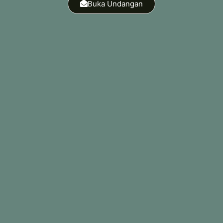
Buka Undangan
Minggu, 28 Juni 2026
Pukul 08.00 - Selesai
Bertempat di
Kediaman Mempelai Pria
Jalan Pemalongan II ,Rt.4/Rw 2,
Pemalongan, BAJUIN, KAB TANAH LAUT,
KALIMANTAN SELATAN ,70851