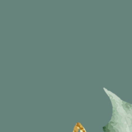
Hafiz & Eka
Berikan Ucapan Spesial Anda Disini :
22
Comments