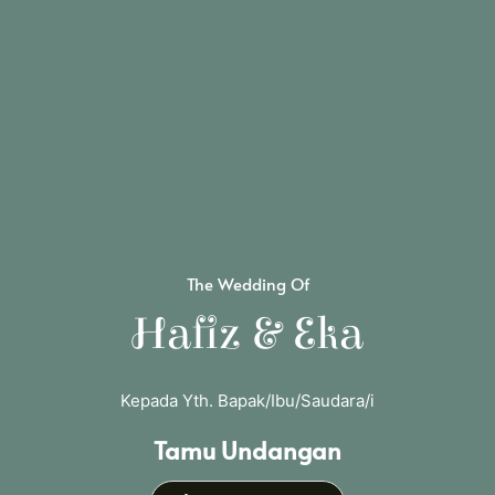
The Wedding Of
Kamis 11 Juni 2026
Hafiz & Eka
Pukul 09.00 - Selesai
Bertempat di
Kepada Yth. Bapak/Ibu/Saudara/i
Kantor KUA
Tamu Undangan