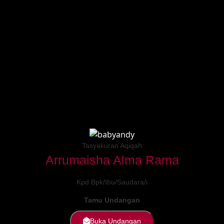
ermaksud mengundang
audara (i) untuk dapat hadir
tasyakuran aqiqah putri kami
Tasyakuran Aqiqah
Arrumaisha Alma Rama
Kpd Bpk/Ibu/Saudara/i
Tamu Undangan
Buka Undangan