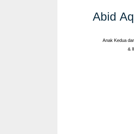
Abid Aq
Anak Kedua dar
& I