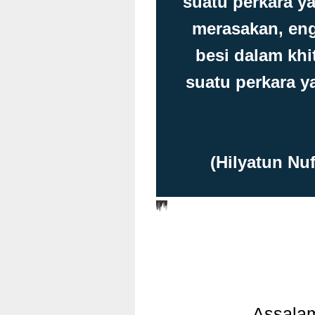
suatu perkara y
merasakan, en
besi dalam kh
suatu perkara y
(Hilyatun Nuf
Assala