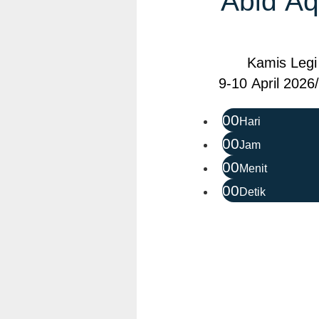
Abid Aq
Kamis Legi
9-10 April 202
00
Hari
00
Jam
00
Menit
00
Detik