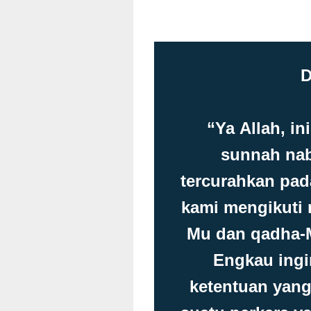
D
“Ya Allah, i
sunnah na
tercurahkan pad
kami mengikuti
Mu dan qadha-M
Engkau ingi
ketentuan yang