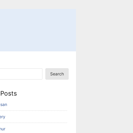
Search
 Posts
ysan
ery
hur