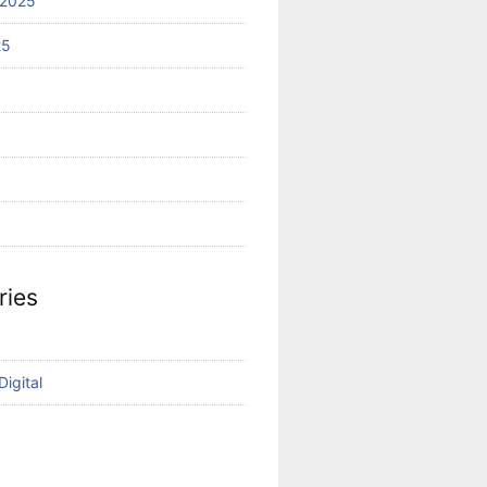
 2025
25
ries
igital