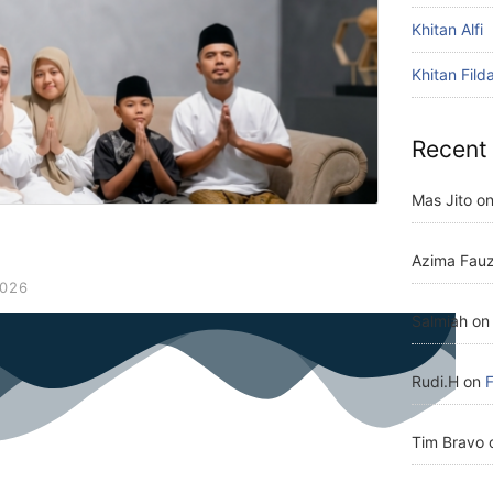
Khitan Alfi
Khitan Fild
Recent
Mas Jito
o
Azima Fau
2026
Salmiah
o
Rudi.H
on
Tim Bravo