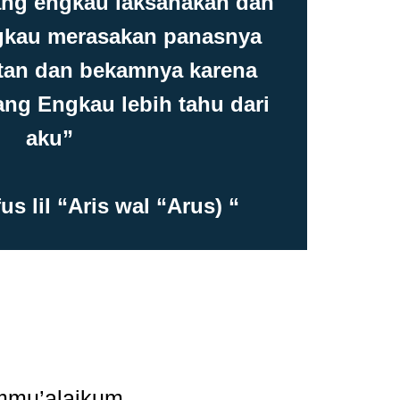
ang engkau laksanakan dan
gkau merasakan panasnya
itan dan bekamnya karena
ang Engkau lebih tahu dari
aku”
us lil “Aris wal “Arus) “
mmu’alaikum