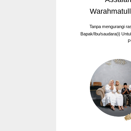
Warahmatull
Tanpa mengurangi rasa hormat, kami mengundang
Bapak/Ibu/saudara(i) Untu
P