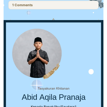
1
Comments
Tasyakuran Khitanan
Abid Aqila Pranaja
Kepada Bapak/Ibu/Saudara/i